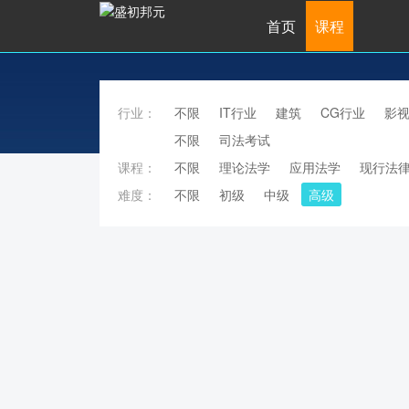
首页
课程
行业：
不限
IT行业
建筑
CG行业
影
不限
司法考试
课程：
不限
理论法学
应用法学
现行法
难度：
不限
初级
中级
高级