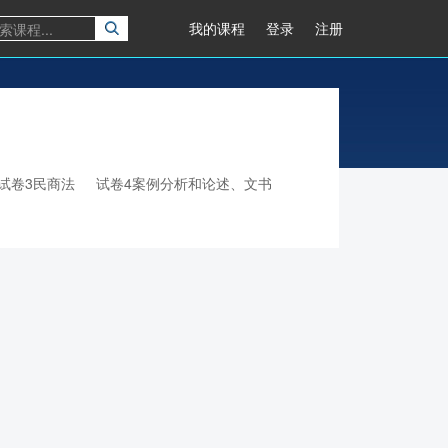
我的课程
登录
注册
试卷3民商法
试卷4案例分析和论述、文书